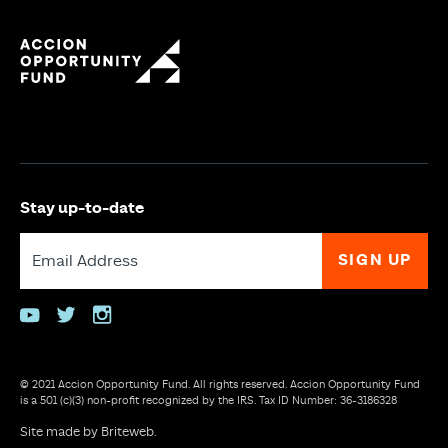
Stay up-to-date
youtube
twitter
instagram
© 2021 Accion Opportunity Fund. All rights reserved. Accion Opportunity Fund
is a 501 (c)(3) non-profit recognized by the IRS. Tax ID Number: 36-3186328
Site made by
Briteweb
.