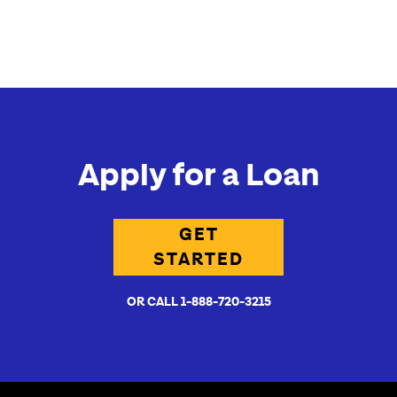
Apply for a Loan
GET
STARTED
OR CALL 1-888-720-3215