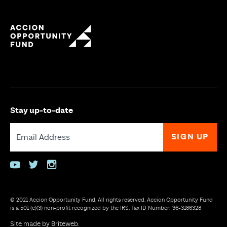
Stay up-to-date
youtube
twitter
instagram
© 2021 Accion Opportunity Fund. All rights reserved. Accion Opportunity Fund
is a 501 (c)(3) non-profit recognized by the IRS. Tax ID Number: 36-3186328
Site made by
Briteweb
.