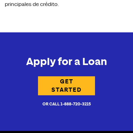
principales de crédito.
Apply for a Loan
GET
STARTED
OR CALL 1-888-720-3215